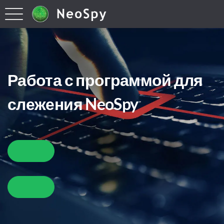
Работа с программой для
слежения NeoSpy